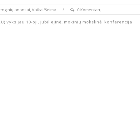
enginių anonsai
,
Vaikai/šeima
/
0 Komentarų
U) vyks jau 10-oji, jubiliejinė, mokinių mokslinė konferencija