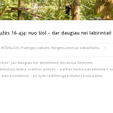
ės 16-ąją: nuo šiol – dar daugiau nei labirintai!
APŽVALGOS
,
Pramogos vaikams
,
Renginių anonsai
,
Vaikai/šeima
/
parkas“ jau daugiau nei dešimtmetį dovanoja šeimoms
ankytojų laukia svarbus pokytis – parkas keičia pavadinimą ir n
ra vien kosmetinis – jis žymi reikšmingą kokybinį šuolį parko