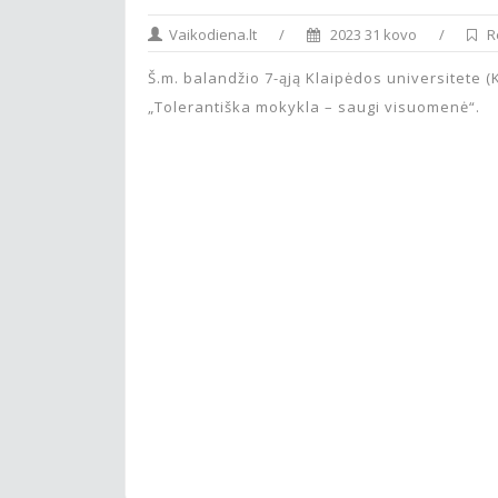
Vaikodiena.lt
/
2023 31 kovo
/
R
Š.m. balandžio 7-ąją Klaipėdos universitete (K
„Tolerantiška mokykla – saugi visuomenė“.