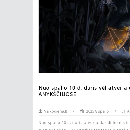
Nuo spalio 10 d. duris vėl atveri
ANYKŠČIUOSE
Vaikodiena.lt
/
2025 8 spalio
/
A
Nuo spalio 10 d. duris atveria dar didesnis
metus iš eilės ,,LABI parko“ teritorijoje spal