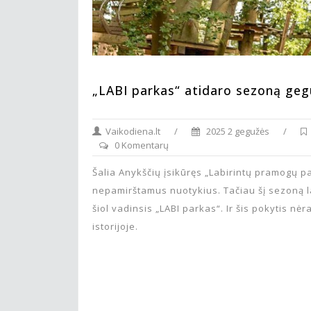
„LABI parkas“ atidaro sezoną geguž
Vaikodiena.lt
/
2025 2 gegužės
/
0 Komentarų
Šalia Anykščių įsikūręs „Labirintų pramogų 
nepamirštamus nuotykius. Tačiau šį sezoną l
šiol vadinsis „LABI parkas“. Ir šis pokytis nė
istorijoje.