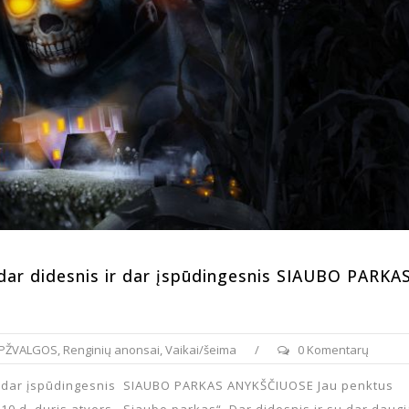
a dar didesnis ir dar įspūdingesnis SIAUBO PARKA
PŽVALGOS
,
Renginių anonsai
,
Vaikai/šeima
/
0 Komentarų
 ir dar įspūdingesnis SIAUBO PARKAS ANYKŠČIUOSE Jau penktus
io 10 d. duris atvers ,,Siaubo parkas“. Dar didesnis ir su dar daug