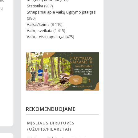
Statistika
(937)
gų
Straipsniai apie vaikų ugdymo įstaigas
(380)
Vaikai/šeima
(8 119)
Vaikų sveikata
(1 415)
Vaikų teisių apsauga
(475)
REKOMENDUOJAME
ĖS
VICHY VANDENS PARKAS
GLOBAL EDUCATI
)
„Vichy“ vandens parko tema –
Mes esame nefor