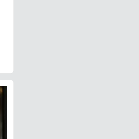
daržoves, ir
spindintys
tėvai,…