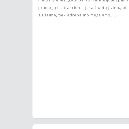
pramogų ir atrakcionų, įskaičiuotų į vieną bi
su šeima, tiek adrenalino mėgėjams, […]