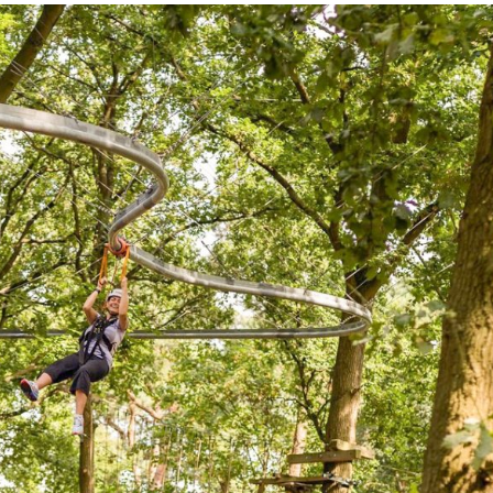
Nacionalinė moksleivių
Mįsliaus dirbtuvės – 
akademija (NMA) – unikali
kur auga laisvos ir
papildomo ugdymo institucija,
asmenybės, kūrybin
skirta mokslui ir muzikai
pasitinkančios gali
gabiems vaikams. Nuo 2004 m.
ateitį! Čia kiekviena 
NMA...
Užupi
Centras
Privat
Mokyklėlės