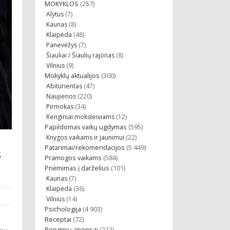
MOKYKLOS
(257)
Alytus
(7)
Kaunas
(8)
Klaipėda
(48)
Panevėžys
(7)
Šiauliai / Šiaulių rajonas
(8)
Vilnius
(9)
Mokyklų aktualijos
(300)
Abiturientas
(47)
Naujienos
(220)
Pirmokas
(34)
Renginiai moksleiviams
(12)
Papildomas vaikų ugdymas
(595)
Knygos vaikams ir jaunimui
(22)
Patarimai/rekomendacijos
(5 449)
S
Pramogos vaikams
(584)
Priėmimas į darželius
(101)
Kaunas
(7)
Klaipėda
(36)
Vilnius
(14)
Psichologija
(4 903)
Receptai
(72)
iau
Renginių anonsai
(212)