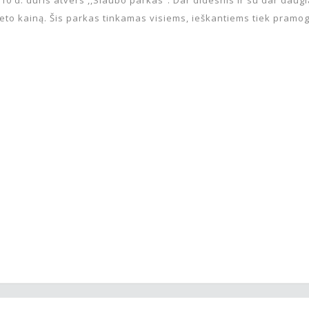
lieto kainą. Šis parkas tinkamas visiems, ieškantiems tiek pramo
NACIONALINĖ MOKSLEIVIŲ
MĮSLIAUS DIRBTUV
AKADEMIJA
(UŽUPIS/FILARETAI