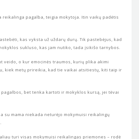
a reikalinga pagalba, teigia mokytoja. Itin vaikų padėtis
astebėti, kas vyksta už uždarų durų. Tik pastebėjus, kad
okyklos sukluso, kas jam nutiko, tada įsikišo tarnybos.
nt veido, o kur emocinės traumos, kurių plika akimi
, kiek metų prireikia, kad tie vaikai atsitiestų, kiti taip ir
 pagalbos, bet tenka kartoti ir mokyklos kursą, jei tėvai
ma su mama niekada neturėjo mokymuisi reikalingų
.
agaliau turi visas mokymuisi reikalingas priemones – rodė