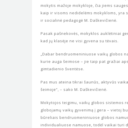
mokytis mažoje mokykloje, čia jiems saugesn
kaip ir visoms nedidelėms mokykloms, yra s
ir socialinė pedagogė M. Daškevičienė.
Pasak pašnekovės, mokyklos auklėtiniai ger
kad jų klasėje ne visi gyvena su tėvais.
„Dabar bendruomeniniuose vaikų globos na
kurie auga šeimose – jie taip pat gražiai ap
gimtadienio šventėse.
Pas mus ateina tikrai šaunūs, aktyvūs vaikai
šeimoje“, – sako M. Daškevičienė.
Mokytojos teigimu, vaikų globos sistemos r
globojamų vaikų gyvenimą į gera – vietoj bu
būreliais bendruomeniniuose globos namuos
individualiuose namuose, todėl vaikai tur