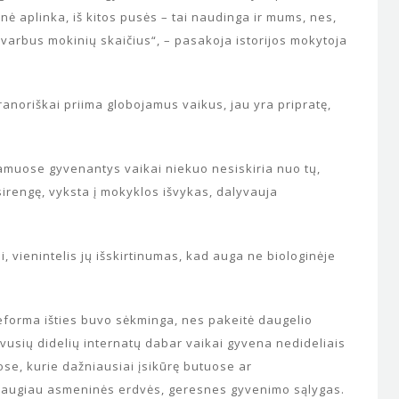
ė aplinka, iš kitos pusės – tai naudinga ir mums, nes,
varbus mokinių skaičius“, – pasakoja istorijos mokytoja
anoriškai priima globojamus vaikus, jau yra pripratę,
muose gyvenantys vaikai niekuo nesiskiria nuo tų,
sirengę, vyksta į mokyklos išvykas, dalyvauja
, vienintelis jų išskirtinumas, kad auga ne biologinėje
eforma išties buvo sėkminga, nes pakeitė daugelio
vusių didelių internatų dabar vaikai gyvena nedideliais
e, kurie dažniausiai įsikūrę butuose ar
i daugiau asmeninės erdvės, geresnes gyvenimo sąlygas.