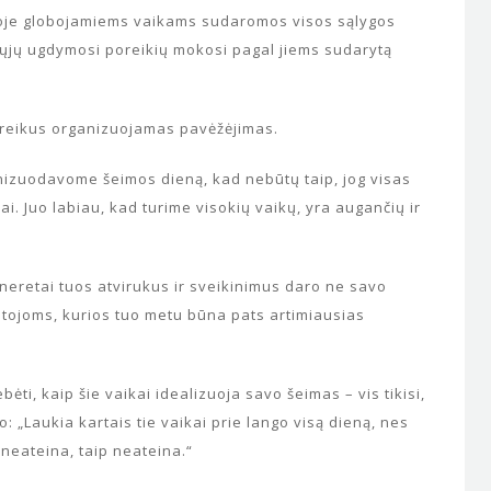
loje globojamiems vaikams sudaromos visos sąlygos
liųjų ugdymosi poreikių mokosi pagal jiems sudarytą
prireikus organizuojamas pavėžėjimas.
nizuodavome šeimos dieną, kad nebūtų taip, jog visas
i. Juo labiau, kad turime visokių vaikų, yra augančių ir
 neretai tuos atvirukus ir sveikinimus daro ne savo
ojoms, kurios tuo metu būna pats artimiausias
ti, kaip šie vaikai idealizuoja savo šeimas – vis tikisi,
mo: „Laukia kartais tie vaikai prie lango visą dieną, nes
neateina, taip neateina.“