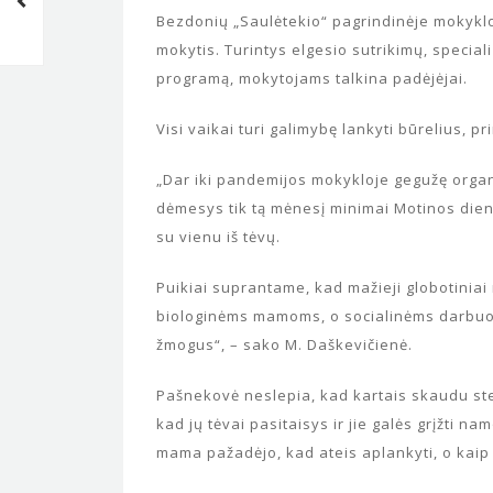
Bezdonių „Saulėtekio“ pagrindinėje mokyk
mokytis. Turintys elgesio sutrikimų, specia
programą, mokytojams talkina padėjėjai.
Visi vaikai turi galimybę lankyti būrelius, 
„Dar iki pandemijos mokykloje gegužę orga
dėmesys tik tą mėnesį minimai Motinos diena
su vienu iš tėvų.
Puikiai suprantame, kad mažieji globotiniai
biologinėms mamoms, o socialinėms darbuot
žmogus“, – sako M. Daškevičienė.
Pašnekovė neslepia, kad kartais skaudu stebė
kad jų tėvai pasitaisys ir jie galės grįžti na
mama pažadėjo, kad ateis aplankyti, o kaip 