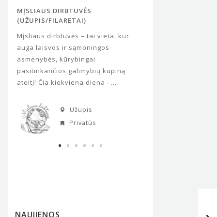
MĮSLIAUS DIRBTUVĖS
VICHY VANDENS PAR
(UŽUPIS/FILARETAI)
„Vichy“ vandens park
ja
Mįsliaus dirbtuvės – tai vieta, kur
svetinga ir egzotiška
mo
auga laisvos ir sąmoningos
rojumi žemėje vadina
kai
asmenybės, kūrybingai
salų aplinka ir nuota
pasitinkančios galimybių kupiną
įrengti 9...
ateitį! Čia kiekviena diena –...
Baltup
Užupis
Aktyvu
Privatūs
Netgi paslėpti tėvų konfliktai
paveikia vaikus
NAUJIENOS