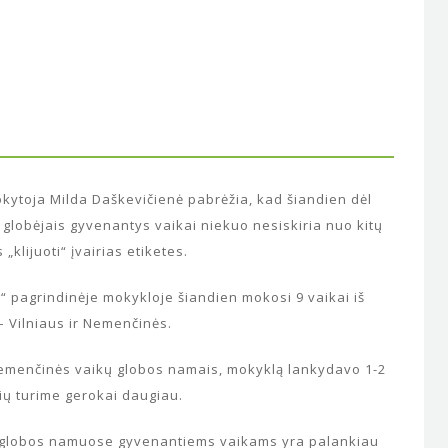
mokytoja Milda Daškevičienė pabrėžia, kad šiandien dėl
 globėjais gyvenantys vaikai niekuo nesiskiria nuo kitų
klijuoti“ įvairias etiketes.
“ pagrindinėje mokykloje šiandien mokosi 9 vaikai iš
 Vilniaus ir Nemenčinės.
emenčinės vaikų globos namais, mokyklą lankydavo 1-2
ių turime gerokai daugiau.
 globos namuose gyvenantiems vaikams yra palankiau