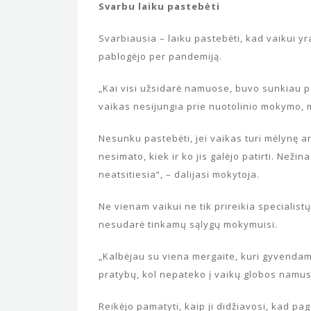
Svarbu laiku pastebėti
Svarbiausia – laiku pastebėti, kad vaikui yr
pablogėjo per pandemiją.
„Kai visi užsidarė namuose, buvo sunkiau p
vaikas nesijungia prie nuotolinio mokymo, m
Nesunku pastebėti, jei vaikas turi mėlynę a
nesimato, kiek ir ko jis galėjo patirti. Nežinau
neatsitiesia“, – dalijasi mokytoja.
Ne vienam vaikui ne tik prireikia specialistų
nesudarė tinkamų sąlygų mokymuisi.
„Kalbėjau su viena mergaite, kuri gyvenda
pratybų, kol nepateko į vaikų globos namus
Reikėjo pamatyti, kaip ji didžiavosi, kad p