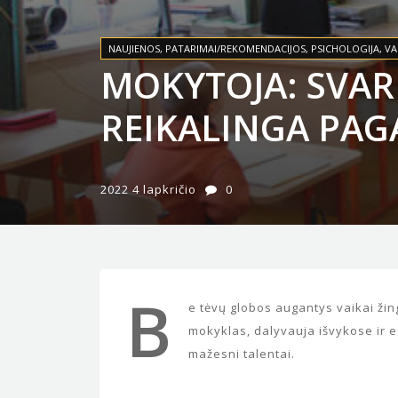
NAUJIENOS
,
PATARIMAI/REKOMENDACIJOS
,
PSICHOLOGIJA
,
VA
MOKYTOJA: SVARB
REIKALINGA PAG
2022 4 lapkričio
0
B
e tėvų globos augantys vaikai žin
mokyklas, dalyvauja išvykose ir ed
mažesni talentai.