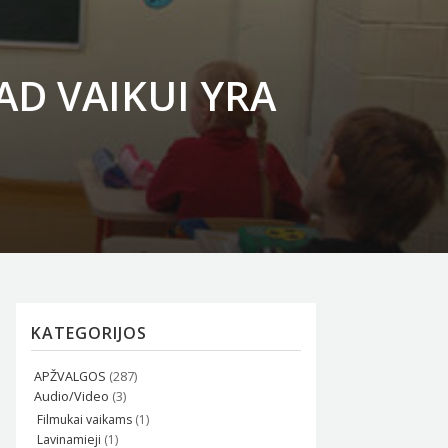
AD VAIKUI YRA
KATEGORIJOS
APŽVALGOS
(287)
Audio/Video
(3)
Filmukai vaikams
(1)
Lavinamieji
(1)