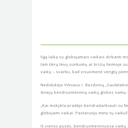
Ilgą laiką su globojamais vaikais dirbanti 
tam tikrų tėvų sunkumų ar krizių šeimoje su
vaikų – svarbu, kad visuomenė vengtų jiems „
Nedidukėje Vilniaus r. Bezdonių „Saulėtekio
dviejų bendruomeninių vaikų globos namų –
„Kai mokykla pradėjo bendradarbiauti su N
globojami vaikai. Pastaruoju metu tų vaikuč
Iš vienos pusės, bendruomeniniuose vaikų