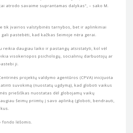
tai atrodo savaime suprantamas dalykas“, – sako M.
tik įvairios valstybinės tarnybos, bet ir aplinkiniai
 gali pastebėti, kad kažkas šeimoje nėra gerai.
 reikia daugiau laiko ir pastangų atsistatyti, kol vėl
reikia visokeriopos psichologų, socialinių darbuotojų ar
astebi ji.
Į Centrinės projektų valdymo agentūros (CPVA) inicijuota
atinti suvokimą (nuostatų ugdymą), kad globoti vaikus
enės priešiškas nuostatas dėl globojamų vaikų
augiau šeimų priimtų į savo aplinką (globoti, bendrauti,
ikus.
 fondo lėšomis.