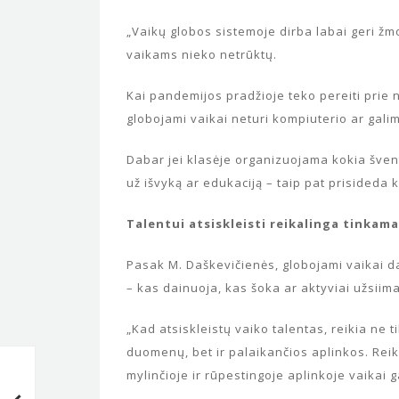
„Vaikų globos sistemoje dirba labai geri žmo
vaikams nieko netrūktų.
Kai pandemijos pradžioje teko pereiti prie
globojami vaikai neturi kompiuterio ar gali
Dabar jei klasėje organizuojama kokia šventė,
už išvyką ar edukaciją – taip pat prisideda ka
Talentui atsiskleisti reikalinga tinkama
Pasak M. Daškevičienės, globojami vaikai da
– kas dainuoja, kas šoka ar aktyviai užsiim
„Kad atsiskleistų vaiko talentas, reikia ne 
duomenų, bet ir palaikančios aplinkos. Reikia 
Nemokamas pradinukų
mylinčioje ir rūpestingoje aplinkoje vaikai g
maitinimas – ko nežino tėvai?