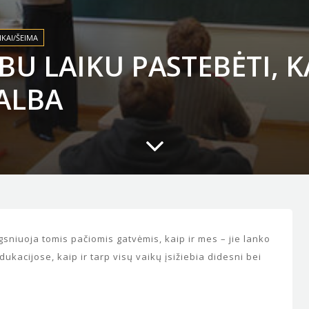
IKAI/ŠEIMA
U LAIKU PASTEBĖTI, K
ALBA
gsniuoja tomis pačiomis gatvėmis, kaip ir mes – jie lanko
ukacijose, kaip ir tarp visų vaikų įsižiebia didesni bei