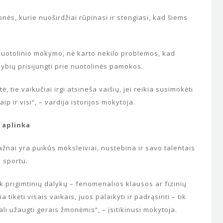
NACIONALINĖ MOKSLEIVIŲ
nės, kurie nuoširdžiai rūpinasi ir stengiasi, kad šiems
AKADEMIJA
Nacionalinė moksleivių akademi
(NMA) – unikali papildomo ugdy
 nuotolinio mokymo, nė karto nekilo problemos, kad
institucija, skirta mokslui ir muzi
mybių prisijungti prie nuotolinės pamokos.
gabiems vaikams. Nuo 2004 m.
NMA...
 tie vaikučiai irgi atsineša vaišių, jei reikia susimokėti
ip ir visi“, – vardija istorijos mokytoja.
Centras
 aplinka
Mokyklėlės
žnai yra puikūs moksleiviai, nustebina ir savo talentais
a sportu.
tik prigimtinių dalykų – fenomenalios klausos ar fizinių
tikėti visais vaikais, juos palaikyti ir padrąsinti – tik
ali užaugti gerais žmonėmis“, – įsitikinusi mokytoja.