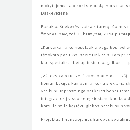
mokytojoms kaip kokį stebuklą, nors mums 
Daškevičienė.
Pasak pašnekovės, vaikais turėtų rūpintis ne 
žmonės, pavyzdžiui, kaimynai, kurie pirmieji
„Kai vaikai laiku nesulaukia pagalbos, vėliau
išmoksta pasitikėti savimi ir kitais. Tam pri
kitų specialistų bei aplinkinių pagalbos“, – p
„Aš toks kaip tu. Ne iš kitos planetos“ – Vš
komunikacijos kampanija, kuria siekiama sk
yra kilnu ir prasminga bei keisti bendruom
integracijos į visuomenę siekiant, kad kuo d
kartu leisti laiką) tėvų globos netekusius va
Projektas finansuojamas Europos socialinio