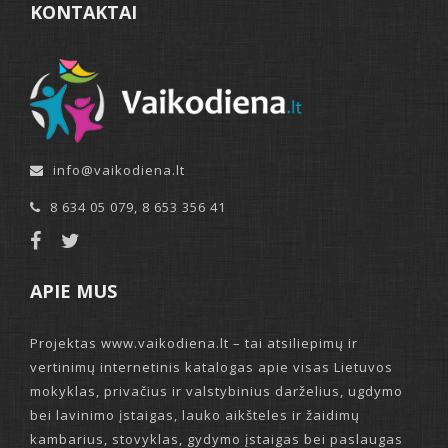
KONTAKTAI
info@vaikodiena.lt
8 634 05 079
,
8 653 356 41
APIE MUS
Projektas www.vaikodiena.lt – tai atsiliepimų ir
vertinimų internetinis katalogas apie visas Lietuvos
mokyklas, privačius ir valstybinius darželius, ugdymo
bei lavinimo įstaigas, lauko aikšteles ir žaidimų
kambarius, stovyklas, gydymo įstaigas bei paslaugas