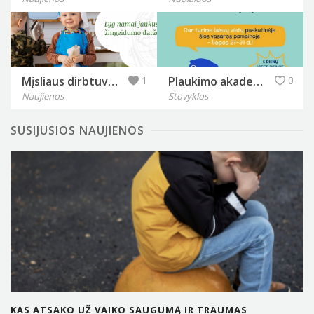
Mįsliaus dirbtuvės
1
Plaukimo akademija Banga
0
Naujienos
Stovyklos
SUSIJUSIOS NAUJIENOS
KAS ATSAKO UŽ VAIKO SAUGUMĄ IR TRAUMAS