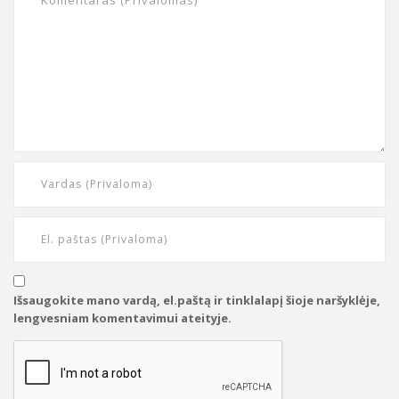
Išsaugokite mano vardą, el.paštą ir tinklalapį šioje naršyklėje,
lengvesniam komentavimui ateityje.