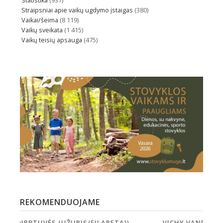
Statistika
(937)
Straipsniai apie vaikų ugdymo įstaigas
(380)
Vaikai/šeima
(8 119)
Vaikų sveikata
(1 415)
Vaikų teisių apsauga
(475)
REKOMENDUOJAME
VICHY VANDENS PARKAS
GLOB