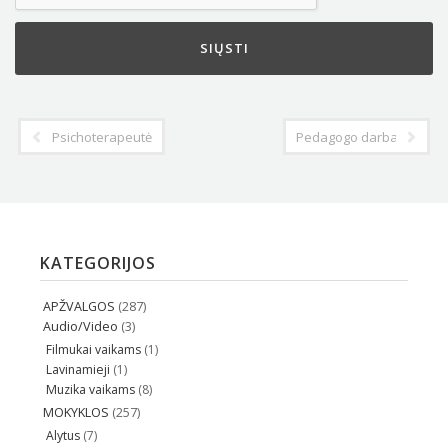
Psichoterapeutė: paaugliai mus girdi, tik neturi apie ką su mumis k
Pedagogo darbas: prestiž
KATEGORIJOS
APŽVALGOS
(287)
Audio/Video
(3)
Filmukai vaikams
(1)
Lavinamieji
(1)
Muzika vaikams
(8)
MOKYKLOS
(257)
Alytus
(7)