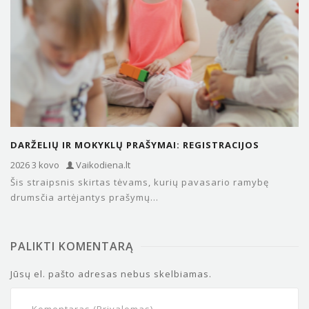
DARŽELIŲ IR MOKYKLŲ PRAŠYMAI: REGISTRACIJOS
SISTEMOS, EILĖS IR BAIMĖ „NEPATEKTI“.
2026 3 kovo
Vaikodiena.lt
Šis straipsnis skirtas tėvams, kurių pavasario ramybę
drumsčia artėjantys prašymų...
PALIKTI KOMENTARĄ
Jūsų el. pašto adresas nebus skelbiamas.