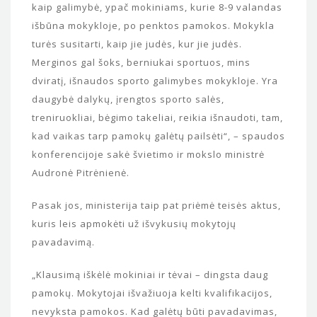
kaip galimybė, ypač mokiniams, kurie 8-9 valandas
išbūna mokykloje, po penktos pamokos. Mokykla
turės susitarti, kaip jie judės, kur jie judės.
Merginos gal šoks, berniukai sportuos, mins
dviratį, išnaudos sporto galimybes mokykloje. Yra
daugybė dalykų, įrengtos sporto salės,
treniruokliai, bėgimo takeliai, reikia išnaudoti, tam,
kad vaikas tarp pamokų galėtų pailsėti“, – spaudos
konferencijoje sakė švietimo ir mokslo ministrė
Audronė Pitrėnienė.
Pasak jos, ministerija taip pat priėmė teisės aktus,
kuris leis apmokėti už išvykusių mokytojų
pavadavimą.
„Klausimą iškėlė mokiniai ir tėvai – dingsta daug
pamokų. Mokytojai išvažiuoja kelti kvalifikacijos,
nevyksta pamokos. Kad galėtų būti pavadavimas,