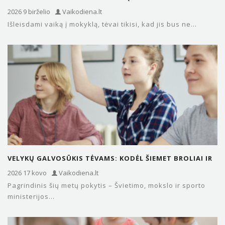
MOKYKLOJE? SVARBI INFORMACIJA…
2026 9 birželio
Vaikodiena.lt
Išleisdami vaiką į mokyklą, tėvai tikisi, kad jis bus ne...
VELYKŲ GALVOSŪKIS TĖVAMS: KODĖL ŠIEMET BROLIAI IR
SESERYS ATOSTOGAUS SKIRTINGU…
2026 17 kovo
Vaikodiena.lt
Pagrindinis šių metų pokytis – Švietimo, mokslo ir sporto
ministerijos...