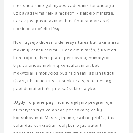
mes sudarome galimybes vadovams tai padaryti –
už pavadavimą reikia mokėti“, – kalbėjo ministrė.
Pasak jos, pavadavimas bus finansuojamas iš
mokinio krepšelio lėšų.
Nuo rugsėjo didesnis dėmesys turės būti skiriamas
mokinių konsultavimui. Pasak ministrės, šiuo metu
bendrojo ugdymo plane per savaitę numatytos
trys valandos mokinių konsultavimui, bet
mokytojai ir mokyklos bus raginami jas išnaudoti
iškart, tik susidūrus su sunkumais, o ne tiesiog
papildomai pridėti prie kažkokio dalyko.
„Ugdymo plane pagrindinio ugdymo programoje
numatytos trys valandos per savaitę vaikų
konsultavimui. Mes raginame, kad ne pridėtų tas
valandas konkrečiam dalykui, o jas būtent
panaudoti mokinio konsultavimui esant problemai.