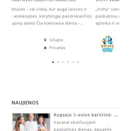
ir
„Vichy“ vandens parko tema – svetinga ir egzotiška
Mes e
čios
paskutiniu rojumi žemėje vadinamų Polinezijos salų
mokyk
aplinka ir nuotaika. Parke yra įrengti 9...
teori
ir ug
Baltupiai
Aktyvus laisvalaikis
NAUJIENOS
Rugsėjo 1-osios karštinė: kaip tėvams ir vaikams suvaldyti artėjančių mokslo metų įtampą?
Vasarai skaičiuojant
paskutines dienas, daugelio