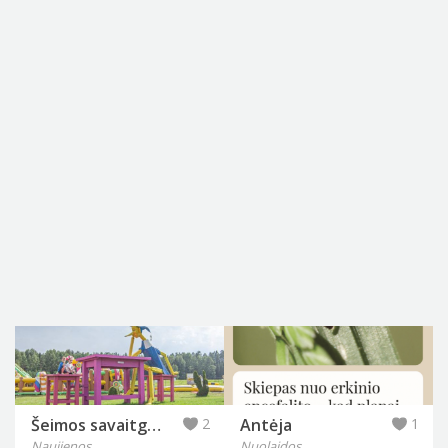
Šeimos savaitgalis Anykščiuose keičiasi: „Labi parkas“ pristato naujieną, kurios laukė lankytojai
2
Antėja
1
Naujienos
Nuolaidos