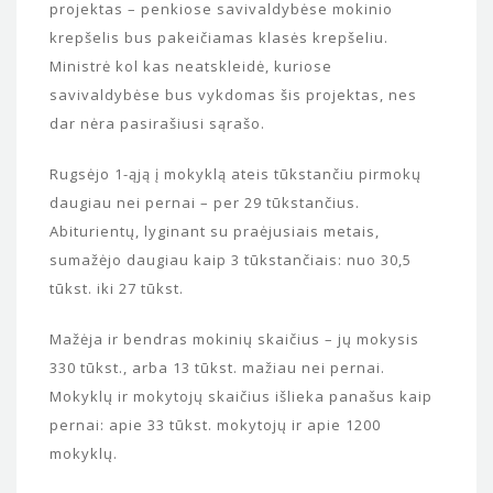
projektas – penkiose savivaldybėse mokinio
krepšelis bus pakeičiamas klasės krepšeliu.
Ministrė kol kas neatskleidė, kuriose
savivaldybėse bus vykdomas šis projektas, nes
dar nėra pasirašiusi sąrašo.
Rugsėjo 1-ąją į mokyklą ateis tūkstančiu pirmokų
daugiau nei pernai – per 29 tūkstančius.
Abiturientų, lyginant su praėjusiais metais,
sumažėjo daugiau kaip 3 tūkstančiais: nuo 30,5
tūkst. iki 27 tūkst.
Mažėja ir bendras mokinių skaičius – jų mokysis
330 tūkst., arba 13 tūkst. mažiau nei pernai.
Mokyklų ir mokytojų skaičius išlieka panašus kaip
pernai: apie 33 tūkst. mokytojų ir apie 1200
mokyklų.