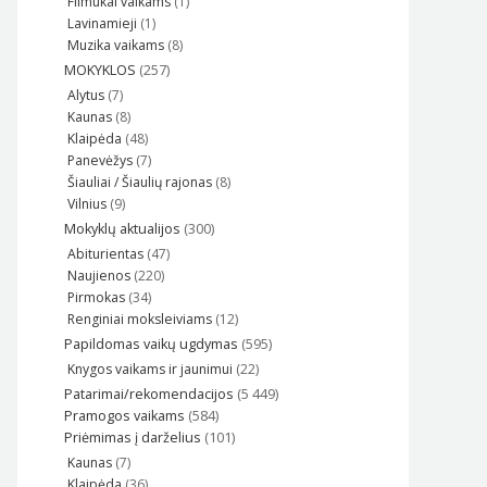
Filmukai vaikams
(1)
Lavinamieji
(1)
Muzika vaikams
(8)
MOKYKLOS
(257)
Alytus
(7)
Kaunas
(8)
Klaipėda
(48)
Panevėžys
(7)
Šiauliai / Šiaulių rajonas
(8)
Vilnius
(9)
Mokyklų aktualijos
(300)
Abiturientas
(47)
Naujienos
(220)
Pirmokas
(34)
Renginiai moksleiviams
(12)
Papildomas vaikų ugdymas
(595)
Knygos vaikams ir jaunimui
(22)
Patarimai/rekomendacijos
(5 449)
Pramogos vaikams
(584)
Priėmimas į darželius
(101)
Kaunas
(7)
Klaipėda
(36)