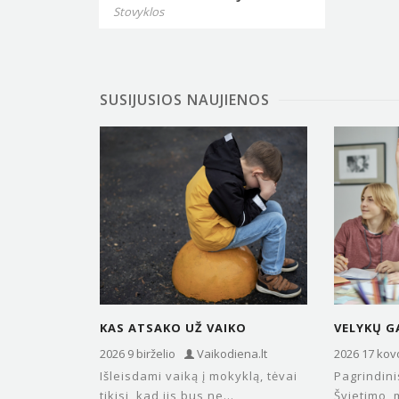
Stovyklos
SUSIJUSIOS NAUJIENOS
KAS ATSAKO UŽ VAIKO
VELYKŲ G
SAUGUMĄ IR TRAUMAS
KODĖL ŠIE
2026 9 birželio
Vaikodiena.lt
2026 17 kov
MOKYKLOJE? SVARBI
SESERYS
Išleisdami vaiką į mokyklą, tėvai
Pagrindini
INFORMACIJA…
SKIRTIN
tikisi, kad jis bus ne...
Švietimo, 