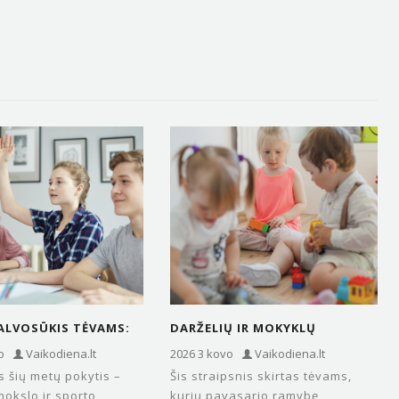
ALVOSŪKIS TĖVAMS:
DARŽELIŲ IR MOKYKLŲ
MET BROLIAI IR
PRAŠYMAI: REGISTRACIJOS
o
Vaikodiena.lt
2026 3 kovo
Vaikodiena.lt
 ATOSTOGAUS
SISTEMOS, EILĖS IR BAIMĖ
s šių metų pokytis –
Šis straipsnis skirtas tėvams,
GU…
„NEPATEKTI“.
mokslo ir sporto
kurių pavasario ramybę