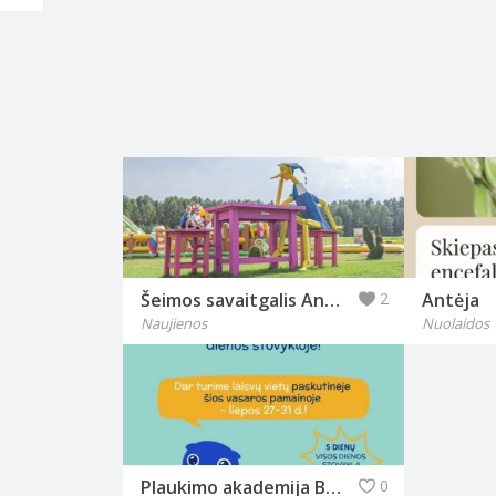
Šeimos savaitgalis Anykščiuose keičiasi: „Labi parkas“ pristato naujieną, kurios laukė lankytojai
2
Antėja
Naujienos
Nuolaidos
Plaukimo akademija Banga
0