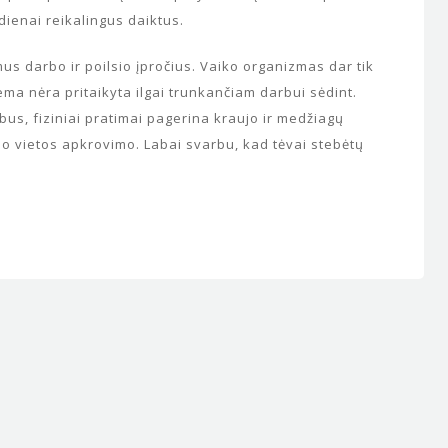
i dienai reikalingus daiktus.
NACIONALINĖ MOKSLEIVIŲ
s darbo ir poilsio įpročius. Vaiko organizmas dar tik
AKADEMIJA
ema nėra pritaikyta ilgai trunkančiam darbui sėdint.
Nacionalinė moksleivių akademi
us, fiziniai pratimai pagerina kraujo ir medžiagų
(NMA) – unikali papildomo ugd
no vietos apkrovimo. Labai svarbu, kad tėvai stebėtų
institucija, skirta mokslui ir muz
gabiems vaikams. Nuo 2004 m. 
Centras
Mokyklėlės