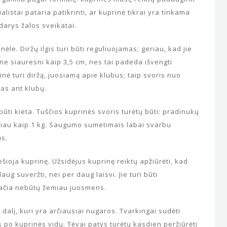
ialistai pataria patikrinti, ar kuprinė tikrai yra tinkama
darys žalos sveikatai.
ėle. Diržų ilgis turi būti reguliuojamas; geriau, kad jie
ti ne siauresni kaip 3,5 cm, nes tai padeda išvengti
ė turi diržą, juosiamą apie klubus; taip svoris nuo
as ant klubų.
 būti kieta. Tuščios kuprinės svoris turėtų būti: pradinukų
giau kaip 1 kg. Saugumo sumetimais labai svarbu
us.
ešioja kuprinę. Užsidėjus kuprinę reiktų apžiūrėti, kad
aug suveržti, nei per daug laisvi. Jie turi būti
pačia nebūtų žemiau juosmens.
 dalį, kuri yra arčiausiai nugaros. Tvarkingai sudėti
ės po kuprinės vidų. Tėvai patys turėtų kasdien peržiūrėti