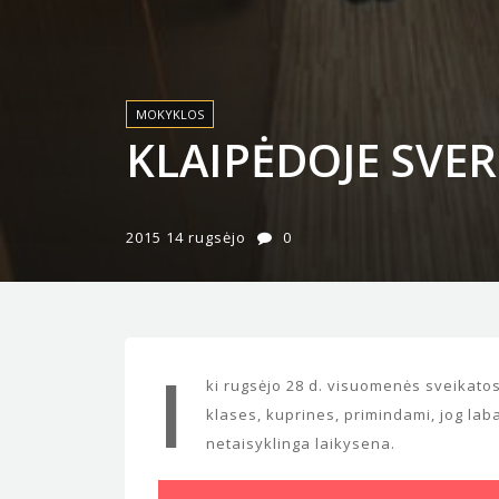
MOKYKLOS
KLAIPĖDOJE SVE
2015 14 rugsėjo
0
I
ki rugsėjo 28 d. visuomenės sveikatos
klases, kuprines, primindami, jog lab
netaisyklinga laikysena.