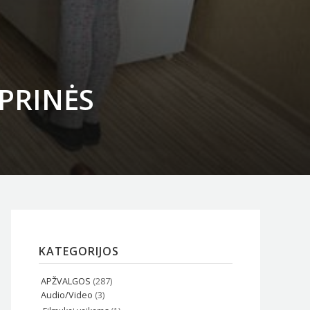
PRINĖS
KATEGORIJOS
APŽVALGOS
(287)
Audio/Video
(3)