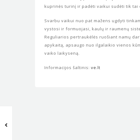
kuprinės turinį ir padėti vaikui sudėti tik ta
Svarbu vaikui nuo pat mažens ugdyti tinkamu
vystosi ir formuojasi, kaulų ir raumenų sist
Reguliarios pertraukėlės ruošiant namų darb
apykaitą, apsaugo nuo ilgalaikio vienos kū
vaiko laikyseną.
Informacijos šaltinis:
ve.lt
Pedagogo darbas: prestižą
keičia nemalonūs iššūkiai