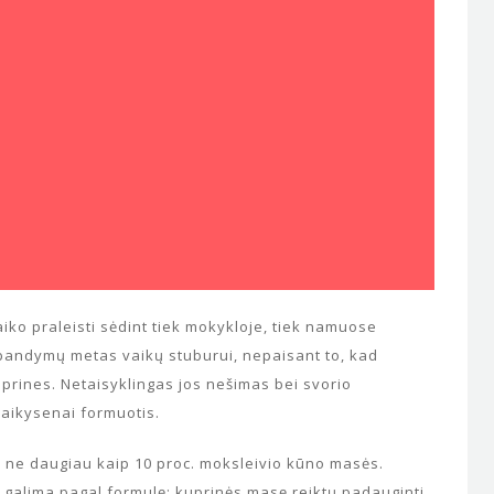
iko praleisti sėdint tiek mokykloje, tiek namuose
išbandymų metas vaikų stuburui, nepaisant to, kad
prines. Netaisyklingas jos nešimas bei svorio
laikysenai formuotis.
i ne daugiau kaip 10 proc. moksleivio kūno masės.
is galima pagal formulę: kuprinės masę reiktų padauginti