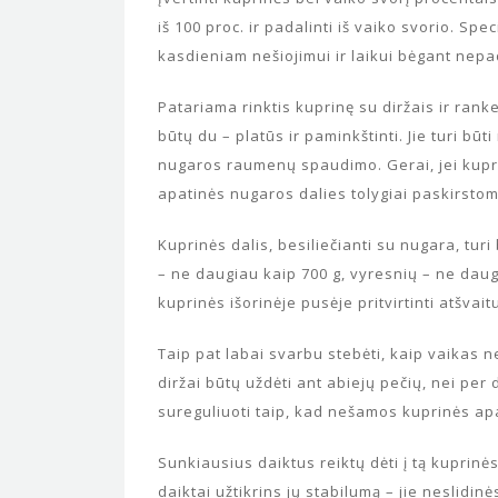
iš 100 proc. ir padalinti iš vaiko svorio. Spec
kasdieniam nešiojimui ir laikui bėgant nepa
Patariama rinktis kuprinę su diržais ir ranken
būtų du – platūs ir paminkštinti. Jie turi bū
nugaros raumenų spaudimo. Gerai, jei kuprin
apatinės nugaros dalies tolygiai paskirstom
Kuprinės dalis, besiliečianti su nugara, turi
– ne daugiau kaip 700 g, vyresnių – ne dau
kuprinės išorinėje pusėje pritvirtinti atšvait
Taip pat labai svarbu stebėti, kaip vaikas n
diržai būtų uždėti ant abiejų pečių, nei per d
sureguliuoti taip, kad nešamos kuprinės a
Sunkiausius daiktus reiktų dėti į tą kuprinės
daiktai užtikrins jų stabilumą – jie neslidin