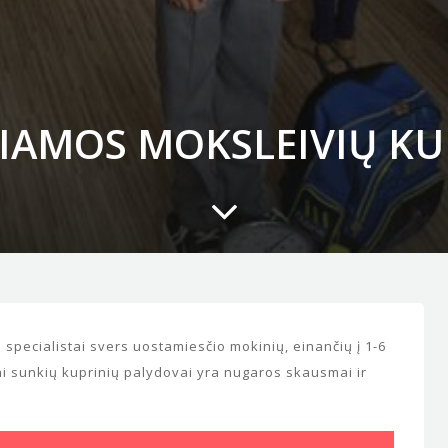
RIAMOS MOKSLEIVIŲ KU
 specialistai svers uostamiesčio mokinių, einančių į 1-6
ai sunkių kuprinių palydovai yra nugaros skausmai ir