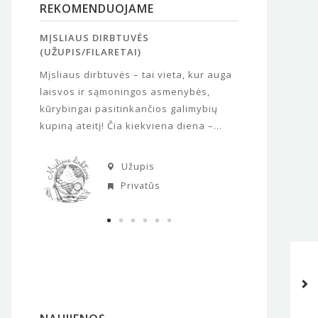
REKOMENDUOJAME
MĮSLIAUS DIRBTUVĖS
VICHY VANDEN
(UŽUPIS/FILARETAI)
„Vichy“ vandens
ja
Mįsliaus dirbtuvės – tai vieta, kur auga
ir egzotiška pa
ymo
laisvos ir sąmoningos asmenybės,
vadinamų Poline
ikai
kūrybingai pasitinkančios galimybių
nuotaika. Parke 
NMA...
kupiną ateitį! Čia kiekviena diena –...
Užupis
Privatūs
M.VAINAUSKAITĖ: „KIEKVIENAS
BESIMOKANTIS MOKYKLOJE ČIA
TURĖTŲ JAUSTIS GERAI“