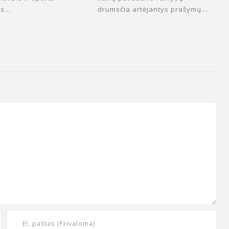
s...
drumsčia artėjantys prašymų...