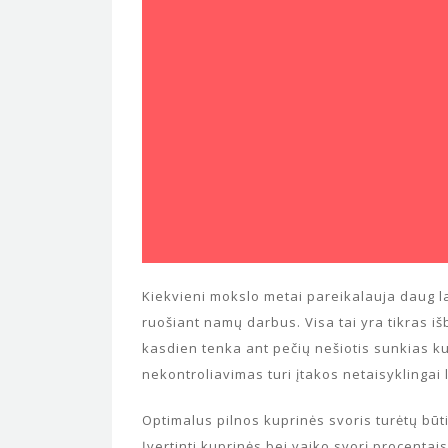
Kiekvieni mokslo metai pareikalauja daug la
ruošiant namų darbus. Visa tai yra tikras 
kasdien tenka ant pečių nešiotis sunkias ku
nekontroliavimas turi įtakos netaisyklingai 
Optimalus pilnos kuprinės svoris turėtų būt
Įvertinti kuprinės bei vaiko svorį procenta