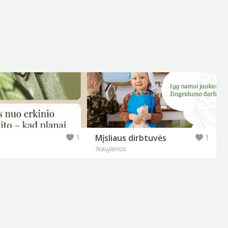
1
Mįsliaus dirbtuvės
1
Naujienos