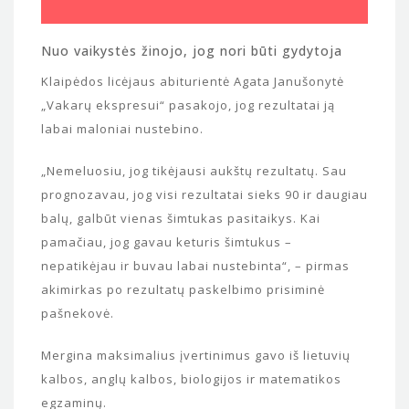
Nuo vaikystės žinojo, jog nori būti gydytoja
Klaipėdos licėjaus abiturientė Agata Janušonytė
„Vakarų ekspresui“ pasakojo, jog rezultatai ją
labai maloniai nustebino.
„Nemeluosiu, jog tikėjausi aukštų rezultatų. Sau
prognozavau, jog visi rezultatai sieks 90 ir daugiau
balų, galbūt vienas šimtukas pasitaikys. Kai
pamačiau, jog gavau keturis šimtukus –
nepatikėjau ir buvau labai nustebinta“, – pirmas
akimirkas po rezultatų paskelbimo prisiminė
pašnekovė.
Mergina maksimalius įvertinimus gavo iš lietuvių
kalbos, anglų kalbos, biologijos ir matematikos
egzaminų.