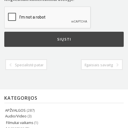
Specialistė pataria: ką svarbu žinoti apie sauskelnes prieš atos
Ilgaisiais savaitgaliais 
KATEGORIJOS
APŽVALGOS
(287)
Audio/Video
(3)
Filmukai vaikams
(1)