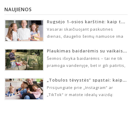
NAUJIENOS
Rugsėjo 1-osios karštinė: kaip tėvams ir vaikams suvaldyti artėjančių mokslo metų įtampą?
Vasarai skaičiuojant paskutines
dienas, daugelio šeimų namuose ima
tvyroti vos pastebimas, bet kasdien
stiprėjantis jaudulys. Vaikų laukia
Plaukimas baidarėmis su vaikais: neįkainojama patirtis, iššūkiai ir eksperto rekomendacijos
nauji iššūkiai, draugai…
Šeimos išvyka baidarėmis – tai ne tik
pramoga vandenyje, bet ir gili patirtis,
galinti sustiprinti tarpusavio ryšius,
lavinti vaikų emocinį…
„Tobulos tėvystės“ spąstai: kaip nustoti lyginti save su kitais tėvais socialiniuose tinkluose
Prisijungiate prie „Instagram“ ar
„TikTok“ ir matote idealų vaizdą:
švarūs namai, šypsantys vaikai,
valgantys tik ekologiškas daržoves, ir
spindintys tėvai,…