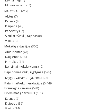
Lavinamieji
(1)
Muzika vaikams
(8)
MOKYKLOS
(257)
Alytus
(7)
Kaunas
(8)
Klaipėda
(48)
Panevėžys
(7)
Šiauliai / Šiaulių rajonas
(8)
Vilnius
(9)
Mokyklų aktualijos
(300)
Abiturientas
(47)
Naujienos
(220)
Pirmokas
(34)
Renginiai moksleiviams
(12)
Papildomas vaikų ugdymas
(595)
Knygos vaikams ir jaunimui
(22)
Patarimai/rekomendacijos
(5 449)
Pramogos vaikams
(584)
Priėmimas į darželius
(101)
Kaunas
(7)
Klaipėda
(36)
Vilnius
(14)