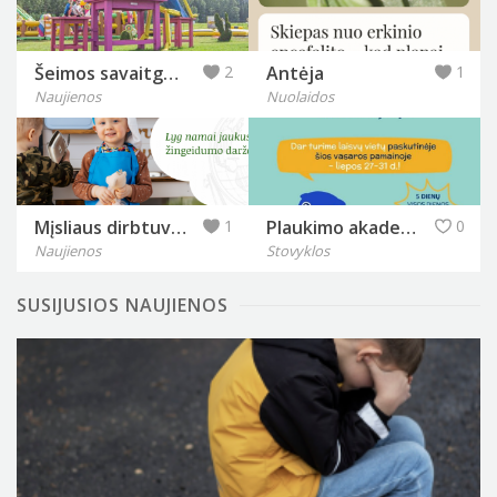
Šeimos savaitgalis Anykščiuose keičiasi: „Labi parkas“ pristato naujieną, kurios laukė lankytojai
2
Antėja
1
Naujienos
Nuolaidos
Mįsliaus dirbtuvės
1
Plaukimo akademija Banga
0
Naujienos
Stovyklos
SUSIJUSIOS NAUJIENOS