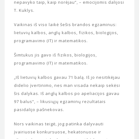
nepavyko taip, kaip norėjau“, – emocijomis dalijosi
T. Kuklys.
Vaikinas iš viso laikė šešis brandos egzaminus:
lietuvių kalbos, anglų kalbos, fizikos, biologijos,
programavimo (IT) ir matematikos.
Šimtukus jis gavo iš fizikos, biologijos,
programavimo (IT) ir matematikos.
„Iš lietuvių kalbos gavau 71 balą. Iš jo nesitikėjau
didelio įvertinimo, nes man visada nekaip sekėsi
šis dalykas. Iš anglų kalbos po apeliacijos gavau
97 balus“, – likusiųjų egzaminų rezultatais
pasidalijo pašnekovas.
Nors vaikinas teigė, jog patinka dalyvauti
įvairiuose konkursuose, hekatonuose ir