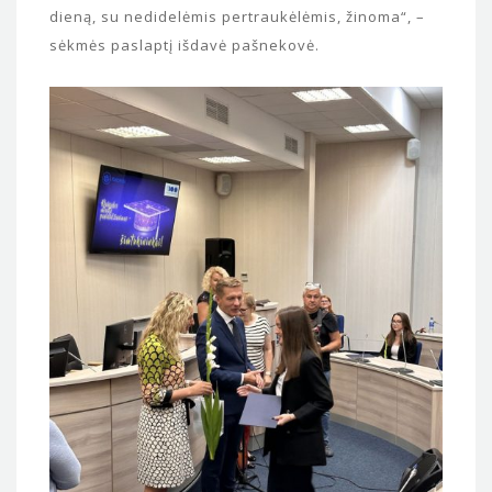
dieną, su nedidelėmis pertraukėlėmis, žinoma“, –
sėkmės paslaptį išdavė pašnekovė.