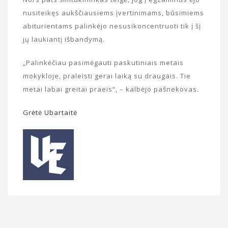
nusiteikęs aukščiausiems įvertinimams, būsimiems
abiturientams palinkėjo nesusikoncentruoti tik į šį
jų laukiantį išbandymą.
„Palinkėčiau pasimėgauti paskutiniais metais
mokykloje, praleisti gerai laiką su draugais. Tie
metai labai greitai praeis“, – kalbėjo pašnekovas.
Grėtė Ubartaitė