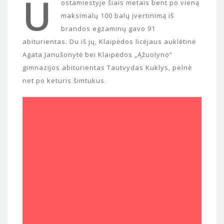
U
ostamiestyje šiais metais bent po vieną
maksimalų 100 balų įvertinimą iš
brandos egzaminų gavo 91
abiturientas. Du iš jų, Klaipėdos licėjaus auklėtinė
Agata Janušonytė bei Klaipėdos „Ąžuolyno“
gimnazijos abiturientas Tautvydas Kuklys, pelnė
net po keturis šimtukus.