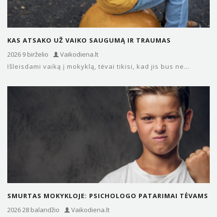
KAS ATSAKO UŽ VAIKO SAUGUMĄ IR TRAUMAS
MOKYKLOJE? SVARBI INFORMACIJA…
2026 9 birželio
Vaikodiena.lt
Išleisdami vaiką į mokyklą, tėvai tikisi, kad jis bus ne...
SMURTAS MOKYKLOJE: PSICHOLOGO PATARIMAI TĖVAMS
IR PEDAGOGAMS
2026 28 balandžio
Vaikodiena.lt