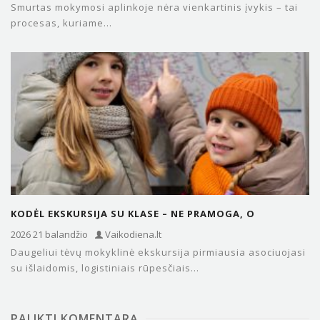
Smurtas mokymosi aplinkoje nėra vienkartinis įvykis – tai
procesas, kuriame...
KODĖL EKSKURSIJA SU KLASE – NE PRAMOGA, O
BŪTINYBĖ? PATARIMAI…
2026 21 balandžio
Vaikodiena.lt
Daugeliui tėvų mokyklinė ekskursija pirmiausia asociuojasi
su išlaidomis, logistiniais rūpesčiais...
PALIKTI KOMENTARĄ