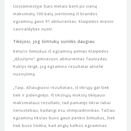
Uostamiestyje šiais metais bent po vieną
maksimalų 100 balų įvertinimą iš brandos
egzaminų gavo 91 abiturientas. Klaipėdos miesto
savivaldybės nuotr.
Tikėjosi, jog šimtukų surinks daugiau
Keturis šimtukus iš egzaminų pelnęs Klaipėdos
„Ąžuolyno“ gimnazijos abiturientas Tautvydas
Kuklys teigė, jog egzamino rezultatai atnešė
nusivylimą.
„Taip, džiaugiuosi rezultatais, iš tikrųjų gal šiek
tiek ir palengvėjo. Iš tiksliųjų mokslų tikėjausi
maksimalaus rezultato, tad pamatęs tikrai labai
nenustebau, kadangi esu olimpiadininkas. Tačiau
egzaminų tikslas buvo gauti penkis šimtukus, šiek
tiek buvo liūdna, kad anglų kalbos egzaminas