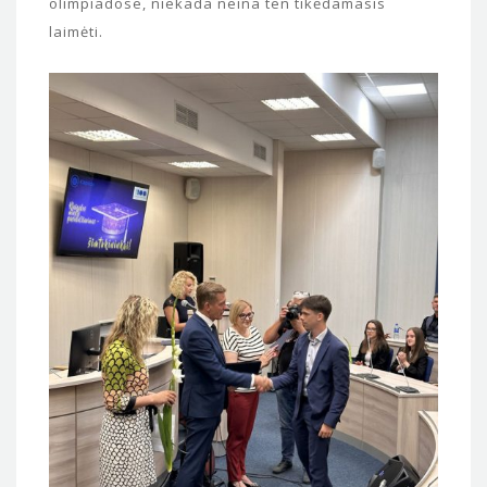
olimpiadose, niekada neina ten tikėdamasis
laimėti.