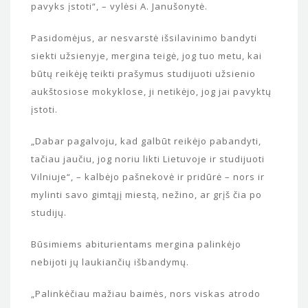
pavyks įstoti“, – vylėsi A. Janušonytė.
Pasidomėjus, ar nesvarstė išsilavinimo bandyti
siekti užsienyje, mergina teigė, jog tuo metu, kai
būtų reikėję teikti prašymus studijuoti užsienio
aukštosiose mokyklose, ji netikėjo, jog jai pavyktų
įstoti.
„Dabar pagalvoju, kad galbūt reikėjo pabandyti,
tačiau jaučiu, jog noriu likti Lietuvoje ir studijuoti
Vilniuje“, – kalbėjo pašnekovė ir pridūrė – nors ir
mylinti savo gimtąjį miestą, nežino, ar grįš čia po
studijų.
Būsimiems abiturientams mergina palinkėjo
nebijoti jų laukiančių išbandymų.
„Palinkėčiau mažiau baimės, nors viskas atrodo