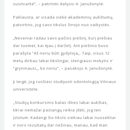
susitvarkė“, – patirtimi dalijosi A. Janušonytė.
Paklausta, ar visada siekė akademinių aukštumų,
patvirtino, jog savo tikslus žinojo nuo vaikystės.
„Neseniai radau savo pačios piešinį, kurį piešiau
dar tuomet, kai ėjau į darželį. Ant piešinio buvo
parašyta “Aš noriu būti gydytoja„. Taip, visus 12
metų dirbau labai tikslingai, stengiausi mokytis ir
“gryninausi„, ko noriu“, – pasakojo A. Janušonytė.
Ji teigė, jog ruošiasi studijuoti odontologiją Vilniaus
universitete.
„Studijų konkursinis balas išties labai aukštas,
tikrai nemažai pastangų reikia įdėti, jog ten
įstotum. Kadangi šio tikslo siekiau labai nuosekliai
ir nors rezultatų dar nežinau, manau, kad man