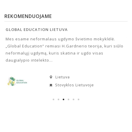
REKOMENDUOJAME
GLOBAL EDUCATION LIETUVA
VE
Mes esame neformalaus ugdymo švietimo mokyklėlė.
TU
„Global Education“ remiasi H.Gardnerio teorija, kuri siūlo
me
neformalųjį ugdymą, kuris skatina ir ugdo visas
gr
daugialypio intelekto...
Lietuva
Stovyklos Lietuvoje