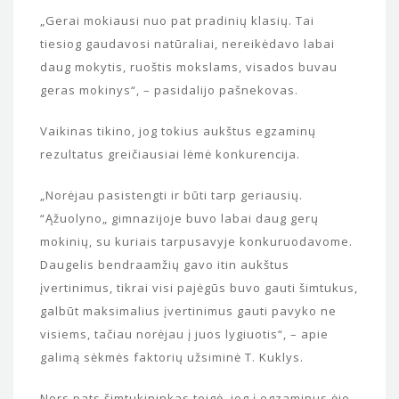
„Gerai mokiausi nuo pat pradinių klasių. Tai
tiesiog gaudavosi natūraliai, nereikėdavo labai
daug mokytis, ruoštis mokslams, visados buvau
geras mokinys“, – pasidalijo pašnekovas.
Vaikinas tikino, jog tokius aukštus egzaminų
rezultatus greičiausiai lėmė konkurencija.
„Norėjau pasistengti ir būti tarp geriausių.
“Ąžuolyno„ gimnazijoje buvo labai daug gerų
mokinių, su kuriais tarpusavyje konkuruodavome.
Daugelis bendraamžių gavo itin aukštus
įvertinimus, tikrai visi pajėgūs buvo gauti šimtukus,
galbūt maksimalius įvertinimus gauti pavyko ne
visiems, tačiau norėjau į juos lygiuotis“, – apie
galimą sėkmės faktorių užsiminė T. Kuklys.
Nors pats šimtukininkas teigė, jog į egzaminus ėjo