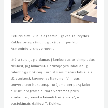
Keturis šimtukus iš egzaminų gavęs Tautvydas
Kuklys prisipažino, jog tikėjosi ir penkto.
Asmeninio archyvo nuotr.
„Nėra taip, jog eidamas į konkursus ar olimpiadas
tikiuosi, jog laimėsiu. Lietuvoje yra labai daug
talentingų mokinių. Turbūt šiais metais labiausiai
džiaugiausi, kuomet važiavome į Vilniaus
universiteto hekatoną. Turėjome per parą laiko
sukurti programėlę. Nors varžėmės prieš
studentus, pavyko laimėti trečią vietą“, –
pasiekimais dalijosi T. Kuklys.