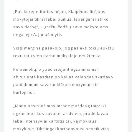
„Pas korepetitorius nėjau, Klaipėdos licėjaus
mokytojai tikrai labai puikūs, labai gerai atliko
savo darbą“, – gražių žodžių savo mokytojams
negailėjo A. Janušonytė.
Visgi mergina pasakojo, jog pasiekti tokių aukštų
rezultatų vien darbo mokykloje neužtenka.
Po pamokų, o ypač artėjant egzaminams,
abiturientė kasdien po kelias valandas skirdavo
papildomam savarankiškam mokymuisi ir
kartojimui.
„Mano pasiruošimas atrodė maždaug taip: iki
egzamino likus savaitei ar dviem, pradėdavau
labai intensyviai kartotis tai, ką mokiausi
mokykloje. Tikslingai kartodavausi beveik visą