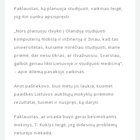
Paklaustas, ką planuoja studijuoti, vaikinas teigė,
jog itin sunku apsispręsti.
„Nors planuoju išvykti į Olandiją studijuoti
kompiuterių mokslą ir inžineriją ir žinau, kad tas
universitetas, kuriame norėčiau studijuoti, mane
priėmė, dar nesu tikras, ar išvažiuosiu. Svarstau,
galbūt geriau likti Lietuvoje ir studijuoti mediciną“,
– apie dilemą pasakojo vaikinas.
Anot pašnekovo, šiuo metu jis laukia, kuomet
paaiškės Lietuvos aukštųjų mokyklų priėmimo
rezultatai, tuomet ir nuspręs, ką daryti.
Paklaustas, ar visada buvo gerai besimokantis
mokinys, T. Kuklys teigė, jog didesnių problemų
neturėjo niekada.