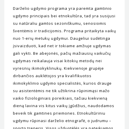
Darželio ugdymo programa yra paremta gamtinio
ugdymo principais bei etnokultūra, tad yra susijusi
su natūraliu gamtos sezoniškumu, senosiomis
šventėmis ir tradicijomis. Programa pritaikyta vaikų
nuo 1-erių metukų ugdymui. Daugeliui sudėtinga
įsivaizduoti, kad net ir tokiame amžiuje ugdymas
gali vykti. Be abejonės, pačių mažiausių vaikučių
ugdymas reikalauja visai kitokių metodų nei
vyresnių ikimokyklinukų. Kiekvienoje grupėje
dirbančios auklėtojos yra kvalifikuotos
ikimokyklinio ugdymo specialistės, kurios drauge
su asistentėmis ne tik užtikrina rūpinimąsi mažo
vaiko fiziologiniais poreikiais, tačiau kiekvieną
dieną lavina vis kitus vaikų įgūdžius, naudodamos
beveik tik gamtines priemones. Etnokultūriniu
ugdymu rūpinasi darželio etnografė, o judrumu –
sporto treneris. Visos užduotėlės yra pateikiamos