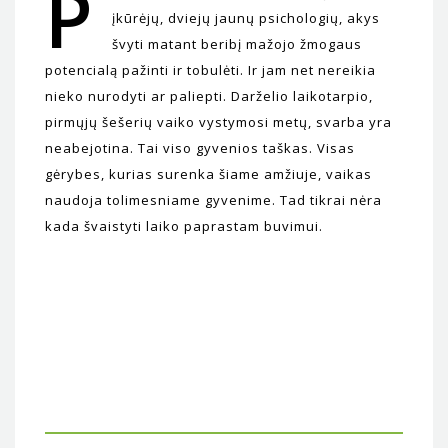
P
įkūrėjų, dviejų jaunų psichologių, akys
švyti matant beribį mažojo žmogaus
potencialą pažinti ir tobulėti. Ir jam net nereikia
nieko nurodyti ar paliepti. Darželio laikotarpio,
pirmųjų šešerių vaiko vystymosi metų, svarba yra
neabejotina. Tai viso gyvenios taškas. Visas
gėrybes, kurias surenka šiame amžiuje, vaikas
naudoja tolimesniame gyvenime. Tad tikrai nėra
kada švaistyti laiko paprastam buvimui.