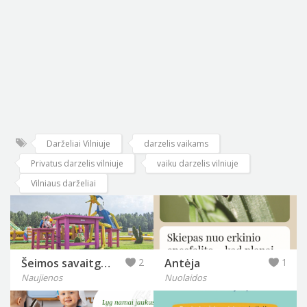
Darželiai Vilniuje
darzelis vaikams
Privatus darzelis vilniuje
vaiku darzelis vilniuje
Vilniaus darželiai
Šeimos savaitgalis Anykščiuose keičiasi: „Labi parkas“ pristato naujieną, kurios laukė lankytojai
2
Antėja
1
Naujienos
Nuolaidos