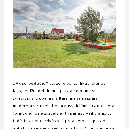
„Mūsų pėdučių“
darželio vaikai likusį dienos
laiką leidžia dideliame, jaukiame name su
šviesiomis grupėmis, šiltais miegamaisiais,
modernia virtuvėle bei prausyklėlėmis. Grupės yra
formuojamos atsižvelgiant į panašų vaikų amžių,
todėl ir grupių erdvės yra pritaikytos taip, kad
atitiktų to amžiaus vaikų poreikius. Grupių aplinka