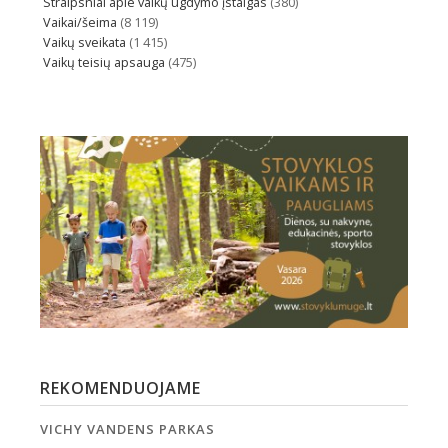
Straipsniai apie vaikų ugdymo įstaigas
(380)
Vaikai/šeima
(8 119)
Vaikų sveikata
(1 415)
Vaikų teisių apsauga
(475)
REKOMENDUOJAME
VICHY VANDENS PARKAS
GLOB