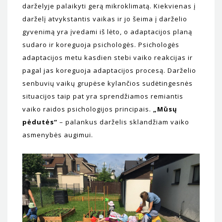
darželyje palaikyti gerą mikroklimatą. Kiekvienas į
darželį atvykstantis vaikas ir jo šeima į darželio
gyvenimą yra įvedami iš lėto, o adaptacijos planą
sudaro ir koreguoja psichologės. Psichologės
adaptacijos metu kasdien stebi vaiko reakcijas ir
pagal jas koreguoja adaptacijos procesą. Darželio
senbuvių vaikų grupėse kylančios sudėtingesnės
situacijos taip pat yra sprendžiamos remiantis
vaiko raidos psichologijos principais.
„Mūsų
pėdutės“
– palankus darželis sklandžiam vaiko
asmenybės augimui.