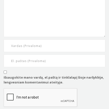
Išsaugokite mano vardą, el.paštą ir tinklalapį šioje naršyklėje,
lengvesniam komentavimui ateityje.