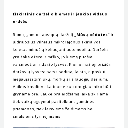
Išskirtinis darželio kiemas ir jaukios vidaus
erdvės
Ramų, gamtos apsuptą darže
lį
„Mūsų pėdutės“
ir
jud
riuosius Vilniaus mikrorajonus skiria vos
keletas minučių keliaujant automobiliu. Darželis
yra šalia ežero ir miško, jo kiemą puošia
vaismedžiai ir daržo lysvės. Kieme mažieji prižiūri
daržovių lysves: patys sodina, laisto, o paskui
mėgaujasi žirniukų, morkų ar šilauogių derliumi.
Vaikus kasdien skatiname kuo daugiau laiko būti
gryname ore. Lauke praleidžiamą laiką skiriame
tiek vaikų ugdymui pasitelkiant gamtines
priemones, tiek laisviems žaidimams bei
smalsiems tyrinėjimams.