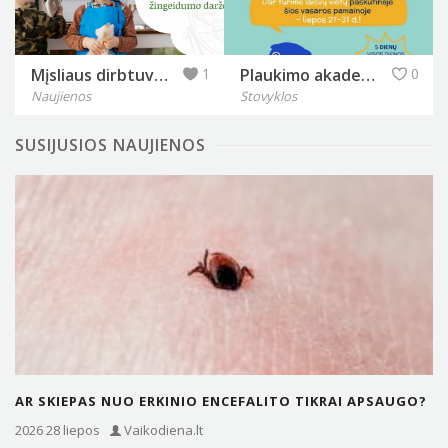
Mįsliaus dirbtuvės
1
Plaukimo akademija Banga
0
Naujienos
Stovyklos
SUSIJUSIOS NAUJIENOS
AR SKIEPAS NUO ERKINIO ENCEFALITO TIKRAI APSAUGO?
GYDYTOJA PAAIŠKINO, KĄ…
2026 28 liepos
Vaikodiena.lt