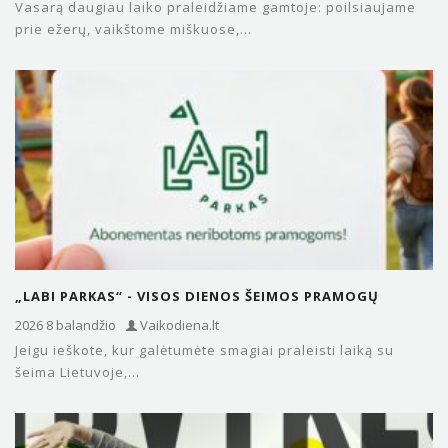
Vasarą daugiau laiko praleidžiame gamtoje: poilsiaujame
prie ežerų, vaikštome miškuose,...
„LABI PARKAS“ - VISOS DIENOS ŠEIMOS PRAMOGŲ
PARKAS ANYKŠČIUOSE
2026 8 balandžio
Vaikodiena.lt
Jeigu ieškote, kur galėtumėte smagiai praleisti laiką su
šeima Lietuvoje,...