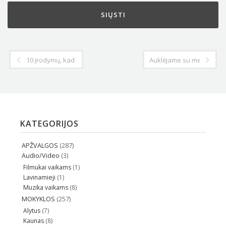
10 įrodymų, kad mūsų tėvai buvo ,,kietesni" nei mes.
Auklėjame su meile. Pvz. 
KATEGORIJOS
APŽVALGOS
(287)
Audio/Video
(3)
Filmukai vaikams
(1)
Lavinamieji
(1)
Muzika vaikams
(8)
MOKYKLOS
(257)
Alytus
(7)
Kaunas
(8)