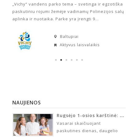
ir
„Vichy“ vandens parko tema – svetinga ir egzotiška
Mes e
čios
paskutiniu rojumi žemėje vadinamų Polinezijos salų
mokyk
aplinka ir nuotaika. Parke yra įrengti 9...
teori
ir ug
Baltupiai
Aktyvus laisvalaikis
NAUJIENOS
Rugsėjo 1-osios karštinė: kaip tėvams ir vaikams suvaldyti artėjančių mokslo metų įtampą?
Vasarai skaičiuojant
paskutines dienas, daugelio
šeimų namuose ima tvyroti vos