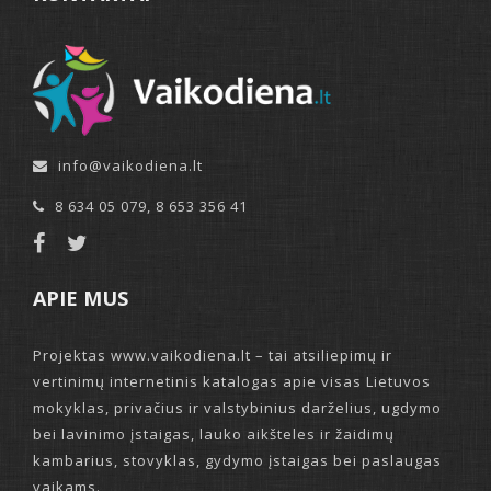
info@vaikodiena.lt
8 634 05 079
,
8 653 356 41
APIE MUS
Projektas www.vaikodiena.lt – tai atsiliepimų ir
vertinimų internetinis katalogas apie visas Lietuvos
mokyklas, privačius ir valstybinius darželius, ugdymo
bei lavinimo įstaigas, lauko aikšteles ir žaidimų
kambarius, stovyklas, gydymo įstaigas bei paslaugas
vaikams.