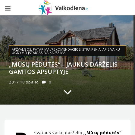
APŽVALGOS
,
PATARIMAI/REKOMENDACIJOS
,
STRAIPSNIAI APIE VAIKŲ
UGDYMO ĮSTAIGAS
,
VAIKAI/ŠEIMA
„MŪSŲ PĖDUTĖS“ – JAUKUS DARŽELIS
GAMTOS APSUPTYJE
2017 10 spalio
0
rivataus vaikų darželio
,,Mūsų pėdutės“