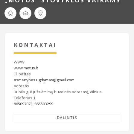
„MOTUS“ STOVYKLOS VAIKAMS
KONTAKTAI
WWW
www.motus.lt
El. paštas
asmenybes.ugdymas@gmail.com
Adresas
Bubilo g. 8 (užsiėmimų buveinės adresas), Vilnius
Telefonas 1
865097071, 865593299
DALINTIS