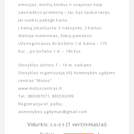
emocijas, minčių klodus ir svajones kaip
saviraiškos priemonę – tai, kas laukia tavęs,
jei sutiksi pabėgti kartu.
Į kainą įskaičiuota: 5 nakvynės, 3 kartus
dienoje maitinimas, šokių pamokos.
Užsiregistravus iki birželio 1 d. kaina – 175
Eur. , po birželio 1 d. – 190 Eur.
Stovyklos skirtos 7 – 16 m. vaikams
Stovyklas organizuoja VšĮ Asmenybės ugdymo
centras “Motus”
www.motuscentras.lt
Tel.: 865097071, 865593299.
Registracija el. paštu:
asmenybes.ugdymas@gmail.com
Vidurkis:
(
1
vertinimas/ai)
5.0
iš
5