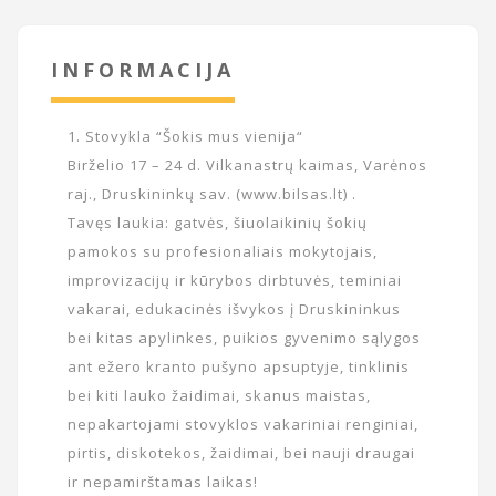
INFORMACIJA
1. Stovykla “Šokis mus vienija“
Birželio 17 – 24 d. Vilkanastrų kaimas, Varėnos
raj., Druskininkų sav. (www.bilsas.lt) .
Tavęs laukia: gatvės, šiuolaikinių šokių
pamokos su profesionaliais mokytojais,
improvizacijų ir kūrybos dirbtuvės, teminiai
vakarai, edukacinės išvykos į Druskininkus
bei kitas apylinkes, puikios gyvenimo sąlygos
ant ežero kranto pušyno apsuptyje, tinklinis
bei kiti lauko žaidimai, skanus maistas,
nepakartojami stovyklos vakariniai renginiai,
pirtis, diskotekos, žaidimai, bei nauji draugai
ir nepamirštamas laikas!