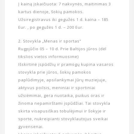
Į kainą įskaičiuota: 7 nakvynės, maitinimas 3
kartus dienoje, šokių pamokos.
Užsiregistravus iki gegužės 1 d. kaina – 185
Eur. , po gegužės 1 d. – 200 Eur.
2. Stovykla „Menas ir sportas“
Rugpjūčio 05 – 10 d. Prie Baltijos jūros (dėl
tikslios vietos informuosime)
Išskirtinė įspūdžių ir pramogų kupina vasaros
stovykla prie jūros, šokių pamokos
paplūdimyje, apsilankymai Jūrų muziejuje,
aktyvus poilsis, meniniai ir sportiniai
užsiėmimai, gera nuotaika, puikus oras ir
žinoma nepamirštami įspūdžiai. Tai stovykla
skirta visapusiškas tobulėjimui ir šokyje ir
sporte, nukreipianti stovyklautojus sveikai
gyvensenai.