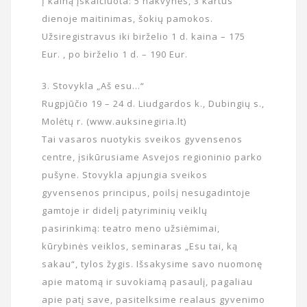
Į kainą įskaičiuota: 5 nakvynės, 3 kartus
dienoje maitinimas, šokių pamokos.
Užsiregistravus iki birželio 1 d. kaina – 175
Eur. , po birželio 1 d. – 190 Eur.
3. Stovykla „Aš esu…“
Rugpjūčio 19 – 24 d. Liudgardos k., Dubingių s.,
Molėtų r. (www.auksinegiria.lt)
Tai vasaros nuotykis sveikos gyvensenos
centre, įsikūrusiame Asvejos regioninio parko
pušyne. Stovykla apjungia sveikos
gyvensenos principus, poilsį nesugadintoje
gamtoje ir didelį patyriminių veiklų
pasirinkimą: teatro meno užsiėmimai,
kūrybinės veiklos, seminaras „Esu tai, ką
sakau“, tylos žygis. Išsakysime savo nuomonę
apie matomą ir suvokiamą pasaulį, pagaliau
apie patį save, pasitelksime realaus gyvenimo