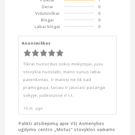
Puikiai
1
Gerai
0
Vidutiniškai
0
Blogai
0
Labai blogai
0
Anonimiškas
Tikrai nuosirdus sokio mokytojai, jusu
stovykla nuostabi, mano sunus labai
patenkintas, ir matosi ne tik kad
pramogauja, taciau ir jauciasi pazanga
sokyje, judesiuose ir t.t.
10 m. ago
Palikti atsiliepimą apie VšĮ Asmenybės
ugdymo centro „Motus“ stovyklos vaikams