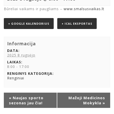
Būreliai vaikams ir paugliams –
www.smalsusvaikas.lt
+ GOOGLE KALENDORIUS
+ ICAL EKSPORTAS
Informacija
DATA:
2025 8 rugsėjo
LAIKAS:
8:00 - 17:00
RENGINYS KATEGORIJA:
Renginiai
Renginys
«
Naujas sporto
Mažoji Medicinos
navigacija
sezonas jau čia!
Mokykla
»