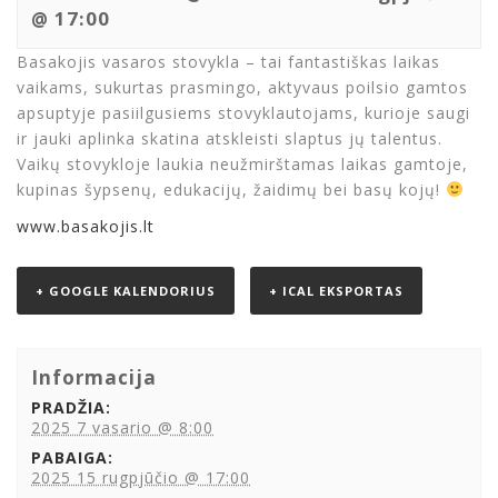
@ 17:00
Basakojis vasaros stovykla – tai fantastiškas laikas
vaikams, sukurtas prasmingo, aktyvaus poilsio gamtos
apsuptyje pasiilgusiems stovyklautojams, kurioje saugi
ir jauki aplinka skatina atskleisti slaptus jų talentus.
Vaikų stovykloje laukia neužmirštamas laikas gamtoje,
kupinas šypsenų, edukacijų, žaidimų bei basų kojų!
www.basakojis.lt
+ GOOGLE KALENDORIUS
+ ICAL EKSPORTAS
Informacija
PRADŽIA:
2025 7 vasario @ 8:00
PABAIGA:
2025 15 rugpjūčio @ 17:00