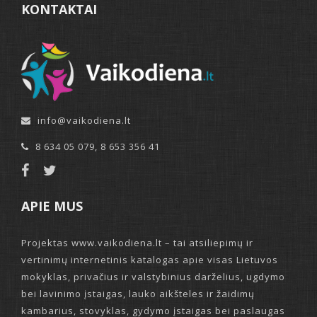
KONTAKTAI
info@vaikodiena.lt
8 634 05 079
,
8 653 356 41
APIE MUS
Projektas www.vaikodiena.lt – tai atsiliepimų ir
vertinimų internetinis katalogas apie visas Lietuvos
mokyklas, privačius ir valstybinius darželius, ugdymo
bei lavinimo įstaigas, lauko aikšteles ir žaidimų
kambarius, stovyklas, gydymo įstaigas bei paslaugas