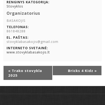
RENGINYS KATEGORIJA:
Stovyklos
Organizatorius
BASAKOJIS
TELEFONAS:
861848288
EL. PAŠTAS:
stovyklabasakojis@gmail.com
INTERNETO SVETAINĖ:
www.stovyklabasakojis.lt
Renginys
«
Trako stovykla
Bricks 4 Kidz
»
navigacija
2025