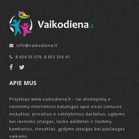
info@vaikodiena.lt
8 634 05 079
,
8 653 356 41
APIE MUS
Projektas www.vaikodiena.lt – tai atsiliepimų ir
vertinimų internetinis katalogas apie visas Lietuvos
mokyklas, privačius ir valstybinius darželius, ugdymo
bei lavinimo įstaigas, lauko aikšteles ir žaidimų
kambarius, stovyklas, gydymo įstaigas bei paslaugas
vaikams.