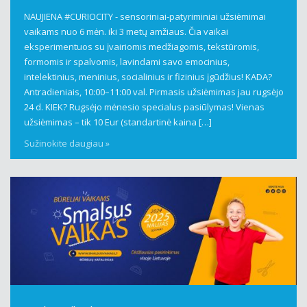
NAUJIENA #CURIOCITY - sensoriniai-patyriminiai užsiėmimai
vaikams nuo 6 mėn. iki 3 metų amžiaus. Čia vaikai
eksperimentuos su įvairiomis medžiagomis, tekstūromis,
formomis ir spalvomis, lavindami savo emocinius,
intelektinius, meninius, socialinius ir fizinius įgūdžius! KADA?
Antradieniais, 10:00–11:00 val. Pirmasis užsiėmimas jau rugsėjo
24 d. KIEK? Rugsėjo mėnesio specialus pasiūlymas! Vienas
užsiėmimas – tik 10 Eur (standartinė kaina […]
Sužinokite daugiau »