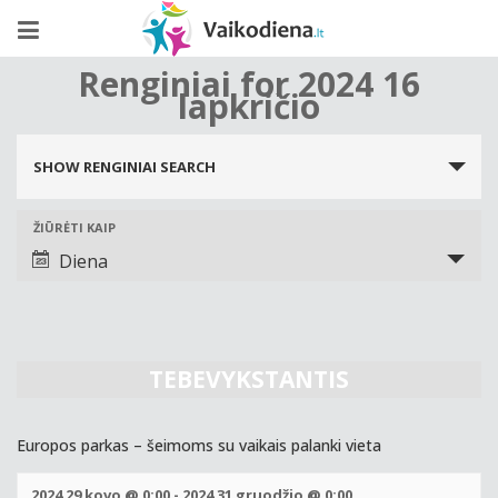
Renginiai for 2024 16
lapkričio
Renginiai
Search
SHOW RENGINIAI SEARCH
and
Views
ŽIŪRĖTI KAIP
Renginys
Navigation
Views
Diena
Navigation
TEBEVYKSTANTIS
Europos parkas – šeimoms su vaikais palanki vieta
2024 29 kovo @ 0:00
-
2024 31 gruodžio @ 0:00