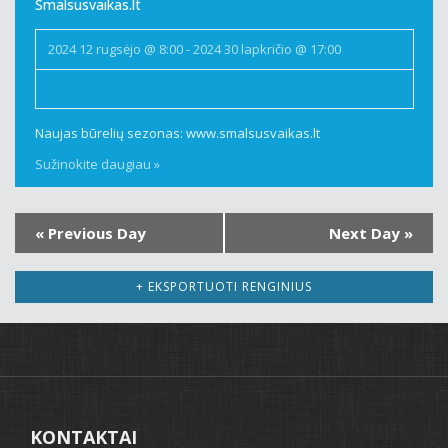
Smalsusvaikas.lt
2024 12 rugsėjo @ 8:00
-
2024 30 lapkričio @ 17:00
Naujas būrelių sezonas: www.smalsusvaikas.lt
Sužinokite daugiau »
«
Previous Day
Next Day
»
+ EKSPORTUOTI RENGINIUS
KONTAKTAI