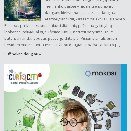
menininkų darbai – muziejuje po atviru
dangumi kiekvienas gali atrasti daugiau.
Atsižvelgiant į tai, kas tampa aktualu šiandien,
Europos parke siekiama sukurti didesnių pažinimo galimybių
lankantis individualiai, su šeima. Nauji, netikėti patyrimai galimi
būtent atrandant būdus pažvelgti „kitaip“. Visiems smalsiems ir
besidomintiems, norintiems sužinoti daugiau ir pažvelgti kitaip […]
Sužinokite daugiau »