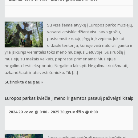
Su visa šeima atvykę į Europos parko muziejų,
vasarai atsiskleidžiant visu savo grožiu,
pasisemsite naujų jėgų ir įkvėpimo. Juk tai
didžiulė teritorija, kurioje veši natūrali gamta ir
yra įsikūręs vienintelis toks meno muziejus Lietuvoje. Susiruošę į
muziejų su mažais vaikais, paprastai primename: Muziejuje
negalima liesti eksponatų. Negalima lakstyti. Negalima triukšmauti,
užkandžiauti ir atsivesti šuniuko. Tik […]
Sužinokite daugiau »
Europos parkas kviečia į meno ir gamtos pasaulį pažvelgti kitaip
2024 29 kovo @ 0:00
-
2025 30 gruodžio @ 0:00
Atgaivą teikianti natūrali gamta ir įspūdingi