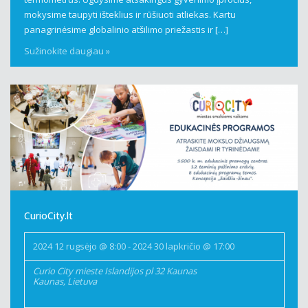
mokysime taupyti išteklius ir rūšiuoti atliekas. Kartu
panagrinėsime globalinio atšilimo priežastis ir […]
Sužinokite daugiau »
CurioCity.lt
2024 12 rugsėjo @ 8:00
-
2024 30 lapkričio @ 17:00
Curio City mieste
Islandijos pl 32 Kaunas
Kaunas
,
Lietuva