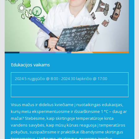
Edukacijos vaikams
2024 5 rugpjūčio @ 8:00
-
2024 30 lapkričio @ 17:00
Visus mažus ir didelius kviečiame į nuotaikingas edukacijas,
kurių metu eksperimentuosime ir išsiaiškinsime 1 °C – daug ar
mažai? Stebėsime, kaip skirtingoje temperatūroje kinta
vandens savybės, kaip mūsų kūnas reaguoja į temperatūros
pokyčius, susipažinsime ir praktiškai išbandysime skirtingus
termometrus. Ugdysime atsakingus gyvenimo įpročius,